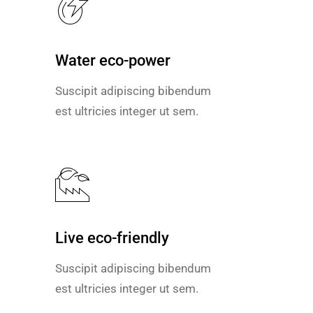
Water eco-power
Water eco-power
Suscipit adipiscing bibendum
Suscipit adipiscing bibendum
est ultricies integer ut sem.
est ultricies integer ut sem.
Live eco-friendly
Live eco-friendly
Suscipit adipiscing bibendum
Suscipit adipiscing bibendum
est ultricies integer ut sem.
est ultricies integer ut sem.