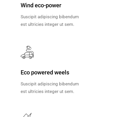
Wind eco-power
Wind eco-power
Suscipit adipiscing bibendum
Suscipit adipiscing bibendum
est ultricies integer ut sem.
est ultricies integer ut sem.
Eco powered weels
Eco powered weels
Suscipit adipiscing bibendum
Suscipit adipiscing bibendum
est ultricies integer ut sem.
est ultricies integer ut sem.