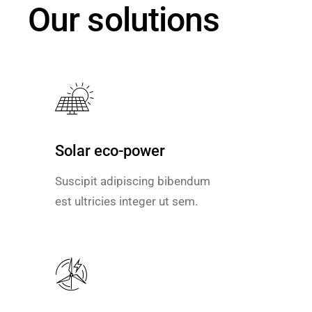
Our solutions
Solar eco-power
Solar eco-power
Suscipit adipiscing bibendum
Suscipit adipiscing bibendum
est ultricies integer ut sem.
est ultricies integer ut sem.