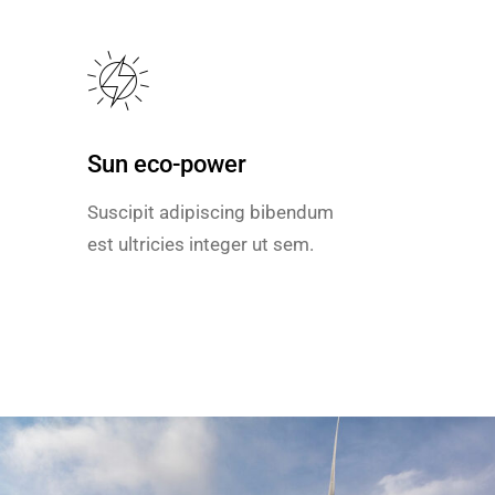
Sun eco-power
Sun eco-power
Suscipit adipiscing bibendum
Suscipit adipiscing bibendum
est ultricies integer ut sem.
est ultricies integer ut sem.